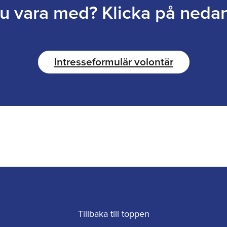
du vara med? Klicka på neda
Intresseformulär volontär
Tillbaka till toppen